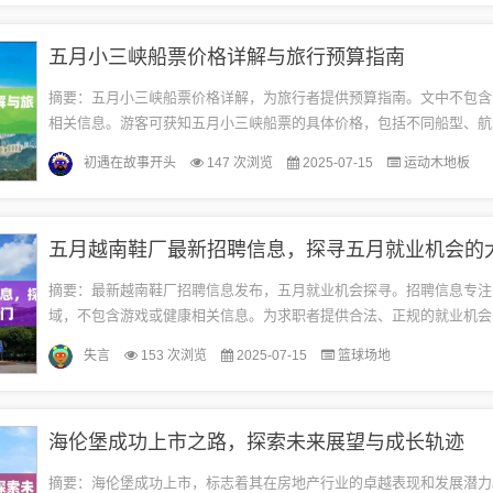
五月小三峡船票价格详解与旅行预算指南
摘要：五月小三峡船票价格详解，为旅行者提供预算指南。文中不包含
相关信息。游客可获知五月小三峡船票的具体价格，包括不同船型、航
异，以及相关的旅行费用。帮助游客合理安排旅行预算，享受美好的三
初遇在故事开头
147 次浏览
2025-07-15
运动木地板
本...
五月越南鞋厂最新招聘信息，探寻五月就业机会的
摘要：最新越南鞋厂招聘信息发布，五月就业机会探寻。招聘信息专注
域，不包含游戏或健康相关信息。为求职者提供合法、正规的就业机会
理想工作。随着全球制造业的蓬勃发展，越南作为亚洲重要的制造业基
失言
153 次浏览
2025-07-15
篮球场地
引...
海伦堡成功上市之路，探索未来展望与成长轨迹
摘要：海伦堡成功上市，标志着其在房地产行业的卓越表现和发展潜力