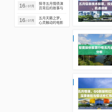
探寻五月情债演
16
07月
/
员背后的故事与
演技魅力
五月天籁之梦，
16
07月
/
心灵触动的电影
之旅