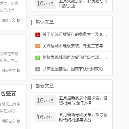
五月天籁之梦，心灵触动的
16
发展，信息
07月
/
电影之旅
业的技术创
要无关游
阅读全文
热评文章
关于新澳正版资料的免费大全及其背后的风险与挑战解析
1
评论：0 条
芜湖运动木地板安装，专业工艺与卓越品质的完美结合
2
股票在市场
评论：0 条
朝鲜发现韩国再次放飞垃圾气球，微妙关系下的环保新观察
3
积极。本文
游戏或健
评论：0 条
共庆祖国盛世，国庆节快乐同欢颂
4
阅读全文
评论：0 条
最新文章
红包盛宴
五月最新高息个股探索，投
16
07月
/
资指南与热门选择
在聊天过程中
旨在为用户
五月最新号段发布，探寻新
16
地交...
07月
/
时代的机遇与挑战
阅读全文