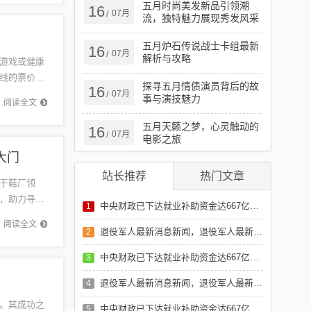
五月时尚美发新品引领潮
16
07月
/
流，独特魅力展现秀发风采
五月炉石传说战士卡组最新
16
07月
/
解析与攻略
游戏或健康
线的票价差
探寻五月情债演员背后的故
16
峡之旅。
07月
/
事与演技魅力
阅读全文
五月天籁之梦，心灵触动的
16
07月
/
电影之旅
大门
站长推荐
热门文章
于鞋厂领
，助力寻找
中央财政已下达就业补助资金达667亿元，助力稳定就业局势，推动经济高质量发展，中央财政下达667亿元就业补助资金，助力稳定就业局势，促进经济高质量发展
1
地之一，吸
阅读全文
退役军人最新消息新闻，退役军人最新动态报道
2
中央财政已下达就业补助资金达667亿元，助力稳定就业局势，推动经济高质量发展，中央财政下达667亿元就业补助资金，助力稳定就业局势，促进经济高质量发展
3
退役军人最新消息新闻，退役军人最新动态报道
4
。其成功之
中央财政已下达就业补助资金达667亿元，助力稳定就业局势，推动经济高质量发展，中央财政下达667亿元就业补助资金，助力稳定就业局势，促进经济高质量发展
5