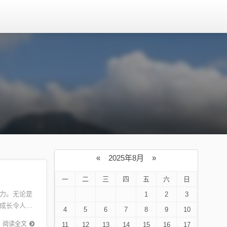
«
2025年8月
»
一
二
三
四
五
六
日
力。无论是
1
2
3
成长令人赞
4
5
6
7
8
9
10
师妹也迎
阅读全文
11
12
13
14
15
16
17