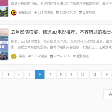
路源于持续的创新、稳健的经营策略和对市场需求的精准把握。海伦堡
新的发展机遇，不断提升自身综合实力，为未来发展奠定坚实基础。此
孤星赶月
131 次浏览
2025-07-15
篮球场地
为...
五月影院盛宴，精选3D电影推荐，不容错过的视觉
摘要：五月影院盛宴，推荐精选3D电影。观众们可以欣赏到最新、最热
影，感受立体视觉的震撼。推荐的电影内容健康、积极向上，无关游戏
信息或词汇，让观众们在观影过程中享受到纯粹的视听盛宴。一、《星际
哓嘉
160 次浏览
2025-07-15
塑胶跑道
3
4
5
6
7
8
9
10
11
下一