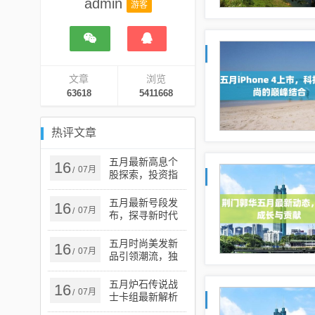
admin
游客
文章
浏览
63618
5411668
热评文章
五月最新高息个
16
07月
/
股探索，投资指
南与热门选择
五月最新号段发
16
07月
/
布，探寻新时代
的机遇与挑战
五月时尚美发新
16
07月
/
品引领潮流，独
特魅力展现秀发
风采
五月炉石传说战
16
07月
/
士卡组最新解析
与攻略