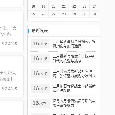
18
19
20
21
22
23
24
25
26
27
28
29
30
31
品引发了广大
最近发表
的体验。相
..
五月最新高息个股探索，投
16
阅读全文
07月
/
资指南与热门选择
五月最新号段发布，探寻新
16
07月
/
时代的机遇与挑战
五月时尚美发新品引领潮
16
个人成长与
07月
/
流，独特魅力展现秀发风采
待他在未来
词汇。随
五月炉石传说战士卡组最新
16
阅读全文
07月
/
解析与攻略
探寻五月情债演员背后的故
16
07月
/
事与演技魅力