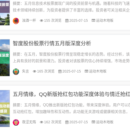
摘要：五月信息技术股票展现广阔的投资前景与机遇。随着科技的飞速
技术领域持续创新，为投资者提供了丰富的选择。投资者可关注相关企
新、市场占有率和盈利能力，把握五月信息技术股票的投资机遇。此摘
浊酒一杯
155 次浏览
2025-07-15
运动木地板
戏...
智度股份股票行情五月版深度分析
摘要：在五月，智度股份股票行情呈现稳定增长的态势。经过分析，该
上具有良好的前景和潜力。投资者对该股票的信心持续增强，市场走势
提供了有关智度股份股票的最新行情分析，内容客观、准确，绝对不含
失言
165 次浏览
2025-07-15
运动木地板
康...
五月情缘，QQ新版抢红包功能深度体验与情迁抢
摘要：五月情缘，QQ推出新版抢红包功能，带来深度体验。用户可以
互动抢红包，增加趣味性和互动性。此功能无关游戏或健康相关信息，
带来欢乐和福利。这一更新将使得QQ用户在五月情迁的季节里，更加欢乐
夜涩无殇
162 次浏览
2025-07-15
运动木地板