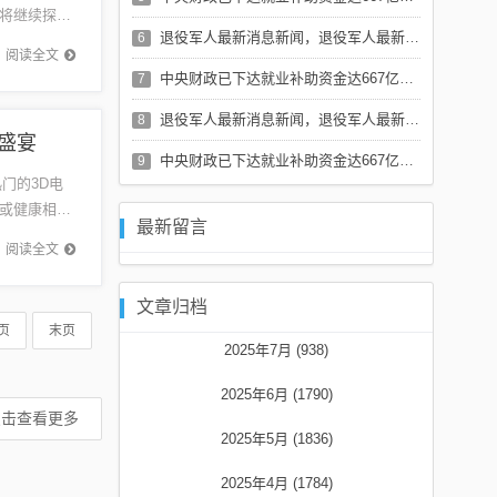
将继续探索
退役军人最新消息新闻，退役军人最新动态报道
6
次上市将
阅读全文
中央财政已下达就业补助资金达667亿元，助力稳定就业局势，推动经济高质量发展，中央财政下达667亿元就业补助资金，助力稳定就业局势，促进经济高质量发展
7
退役军人最新消息新闻，退役军人最新动态报道
8
盛宴
中央财政已下达就业补助资金达667亿元，助力稳定就业局势，推动经济高质量发展，中央财政下达667亿元就业补助资金，助力稳定就业局势，促进经济高质量发展
9
门的3D电
或健康相关
最新留言
穿越》...
阅读全文
文章归档
页
末页
2025年7月 (938)
2025年6月 (1790)
点击查看更多
2025年5月 (1836)
2025年4月 (1784)