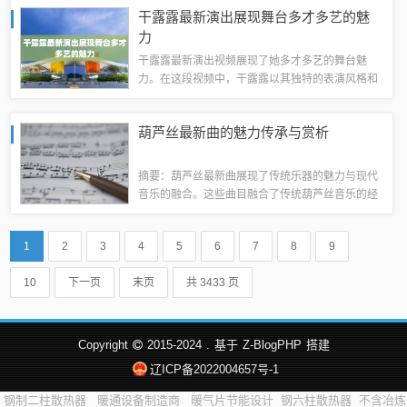
环境。摘要字数在100-200字范围内。清水美里最
干露露最新演出展现舞台多才多艺的魅
新番号本文目录导读：清水美里的艺术...
力
干露露最新演出视频展现了她多才多艺的舞台魅
力。在这段视频中，干露露以其独特的表演风格和
精湛的技艺，为观众带来了一场视觉与听觉的盛
宴。她的演出充满活力和魅力，展现出她在演艺领
葫芦丝最新曲的魅力传承与赏析
域的才华和实力。这段视频绝对没有涉及游戏或
健...
摘要：葫芦丝最新曲展现了传统乐器的魅力与现代
音乐的融合。这些曲目融合了传统葫芦丝音乐的经
典元素与现代音乐的表现手法，传递出优美动人的
旋律。葫芦丝最新曲的传承，不仅是对古老文化的
1
2
3
4
5
6
7
8
9
延续，更是对现代音乐发展的探索和创新。通...
10
下一页
末页
共 3433 页
Copyright
2015-2024
.
基于
Z-BlogPHP
搭建
辽ICP备2022004657号-1
钢制二柱散热器
暖通设备制造商
暖气片节能设计
钢六柱散热器
不含冶炼