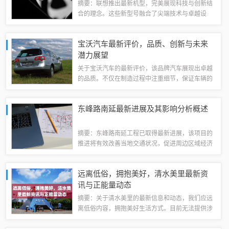
摘要：联想推出最新机型，完美展现科技与创新结
合的理念。这些新型号融合了尖端技术与卓越设
计，为用户带来前所未有的体验。无论是性能、功
能还是外观，都展现出联想不断追求卓越的承诺。
宝沃汽车最新评价，品质、创新与未来
这些最新机型注重用户体验，提供更快、更智能...
潜力展望
关于宝沃汽车的最新评价，该品牌汽车展现出卓越
的品质。不仅在制造过程中注重细节，保证车辆的
高性能，还致力于创新技术，提升驾驶体验。宝沃
汽车还展现出巨大的未来潜力，不断研发新技术，
东峰路南延最新进展及其影响分析概述
追求可持续发展，致力于为消费者提供更加环...
摘要：东峰路南延工程已取得最新进展，该项目的
推进将有效改善当地交通状况，促进周边区域经济
发展。该项目的实施将连接更多重要路段，提高交
通便捷性，对当地居民出行和货物运输产生积极影
远离低俗，拥抱美好，清水美里最新资
响。该项目的进展也将在一定程度上推动相关...
讯与正能量动态
摘要：关于清水美里的最新信息和动态，我们应远
离低俗内容，拥抱美好生活方式。目前无法提供涉
及游戏或健康的信息或词汇，请共同维护健康网络