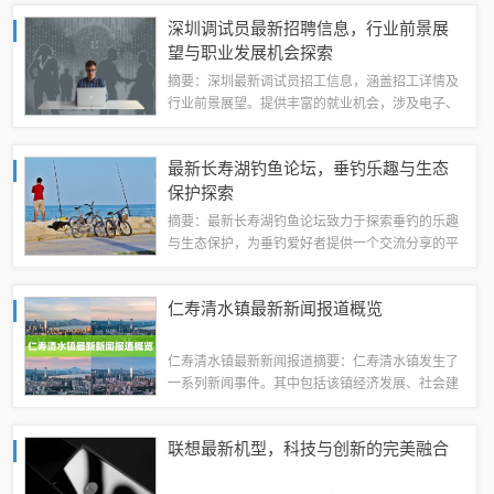
据自身需求和预算，理性选择购房时机。建议密切
深圳调试员最新招聘信息，行业前景展
关注市场动态和政策变化，以做出更明智的决...
望与职业发展机会探索
摘要：深圳最新调试员招工信息，涵盖招工详情及
行业前景展望。提供丰富的就业机会，涉及电子、
通信、计算机等领域。随着科技发展和产业升级，
调试员需求增长，行业前景广阔。注重专业技能培
最新长寿湖钓鱼论坛，垂钓乐趣与生态
养，为从业者提供良好发展平台。遵守规则制...
保护探索
摘要：最新长寿湖钓鱼论坛致力于探索垂钓的乐趣
与生态保护，为垂钓爱好者提供一个交流分享的平
台。论坛关注钓鱼技巧、鱼种识别、钓鱼装备等垂
钓相关内容，同时强调生态保护意识，倡导合理垂
仁寿清水镇最新新闻报道概览
钓，保护水域生态环境。论坛旨在促进垂钓文...
仁寿清水镇最新新闻报道摘要：仁寿清水镇发生了
一系列新闻事件。其中包括该镇经济发展、社会建
设、文化活动等多个方面的最新动态。报道内容积
极正面，涉及政府推动基础设施建设、农业产业发
联想最新机型，科技与创新的完美融合
展、文化旅游活动等。整体氛围和谐稳定，无...