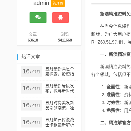
admin
管理员
新澳精准资料免费
在当今信息爆炸的
新版，为广大用户提
文章
浏览
63618
5411668
RHZ60.51.9
一、新澳精准资
热评文章
新澳精准资料免费
五月最新高息个
16
07月
/
股探索，投资指
各个领域，包括但不
南与热门选择
五月最新号段发
全面性
：新
16
07月
/
布，探寻新时代
准确性
：资
的机遇与挑战
时效性
：新
五月时尚美发新
16
07月
/
品引领潮流，独
免费性
：用
特魅力展现秀发
风采
五月炉石传说战
16
二、精准解答方
07月
/
士卡组最新解析
与攻略