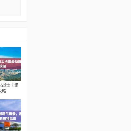
说战士卡组
攻略