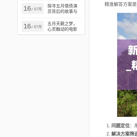
精准解答方案是新
探寻五月情债演
16
07月
/
员背后的故事与
演技魅力
五月天籁之梦，
16
07月
/
心灵触动的电影
之旅
问题定位
：
解决方案筛