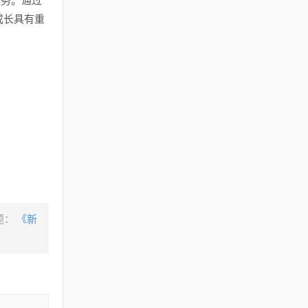
务。通过
成长具有重
。
题：
《新