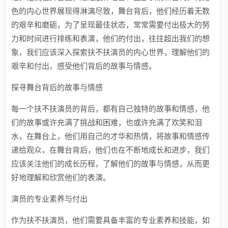
色的内心世界展现得淋漓尽致，舞台背后，他们经历着无数
的艰辛和磨砺，为了呈现最佳状态，常常需要付出极大的努
力和时间进行排练和表演，他们的付出，往往超出我们的想
象，我们应该深入探索扶不扶演员的内心世界，理解他们的
艰辛和付出，感受他们背后的故事与情感。
探寻舞台背后的故事与情感
每一个扶不扶演员的背后，都有自己独特的故事和情感，他
们的故事或许充满了挑战和困难，也或许充满了欢笑和泪
水，在舞台上，他们用自己的才华和热情，将故事和情感传
递给观众，在舞台背后，他们也在不断地成长和进步，我们
应该关注他们的成长历程，了解他们的故事与情感，从而更
好地理解和欣赏他们的表演。
演员的专业素养与付出
作为扶不扶演员，他们需要具备丰富的专业素养和技能，如