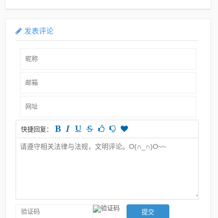
发表评论
快捷回复：