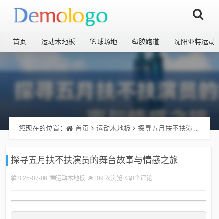
首页
运动木地板
篮球场地
塑胶跑道
沈阳亚特运动
您现在的位置：
首页
运动木地板
探寻五月扶不扶演员的舞台故事与情感之旅
探寻五月扶不扶演员的舞台故事与情感之旅
2025-07-06
运动木地板
109 次浏览
0个评论