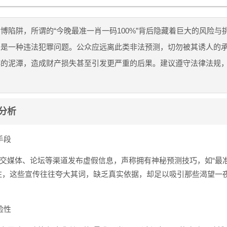
博陷阱，所谓的“今晚最准一肖一码100%”背后隐藏着巨大的风险与
，是一种违法犯罪问题。公众应远离此类非法预测，切勿被其诱人的
博的泥潭，造成财产损失甚至引发更严重的后果。建议遵守法律法规
分析
手段
交媒体、论坛等渠道发布虚假信息，声称拥有神秘预测技巧，如“最
注，这些宣传往往夸大其词，缺乏真实依据，却足以吸引那些渴望一
险性