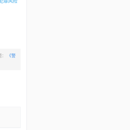
的犯罪风险
题：
《警