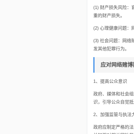
(1) 财产损失风
重的财产损失。
(2) 心理健康问
(3) 社会问题：
发其他犯罪行为。
应对网络赌博
1、提高公众意识
政府、媒体和社会组
识，引导公众自觉抵
2、加强监管与执法
政府应制定严格的法