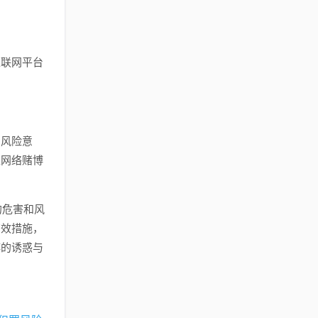
互联网平台
和风险意
入网络赌博
的危害和风
有效措施，
博的诱惑与