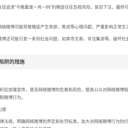
险：盲目追求“今晚最准一肖一码”的赌徒往往忽视风险，盲目下注，最终
题：网络赌博可能导致赌徒产生贪欲、焦虑等心理问题，严重影响正常生
网络赌博还可能引发一系列社会问题，如黑市交易、非法集资等，破坏社
陷阱的措施
织应加强宣传，普及网络赌博的危害和风险，提高公众对网络赌博
制赌博行为。
力度
律法规，明确网络赌博的界定和处罚标准，加大对网络赌博行为的