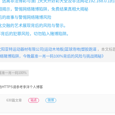
远离非法博彩与澳门天天开好彩大全及非法网址192.168.0.1
相揭示，警惕网络赌博陷阱，免费结果真相大揭秘
后的故事与警惕网络赌博风险
化交融的艺术展现背后的风险与警示。
赢彩背后的犯罪风险，切勿陷入赌博陷阱。
沈阳亚特运动器材有限公司|运动木地板|篮球场地|塑胶跑道
，本文标
络赌博陷阱，今晚最准一肖一码100%背后的风险与挑战揭秘》
最准一肖一码100%
HTTPS请参考李洋个人博客
630篇文章
站点
微博