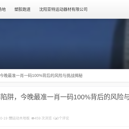
场地
塑胶跑道
沈阳亚特运动器材有限公司
今晚最准一肖一码100%背后的风险与挑战揭秘
陷阱，今晚最准一肖一码100%背后的风险
10-19
运动木地板
459 次浏览
0个评论