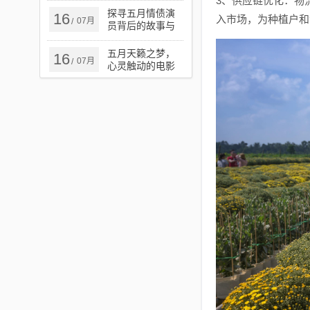
3、供应链优化：物
探寻五月情债演
16
入市场，为种植户和
07月
/
员背后的故事与
演技魅力
五月天籁之梦，
16
07月
/
心灵触动的电影
之旅