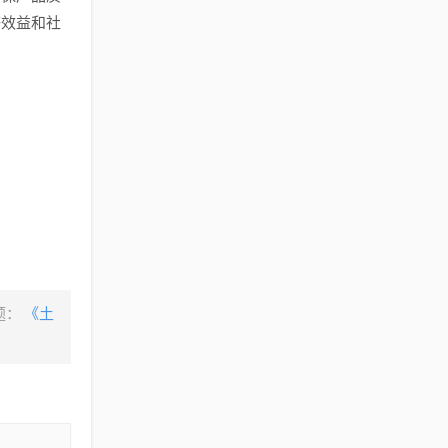
济效益和社
题：
《土