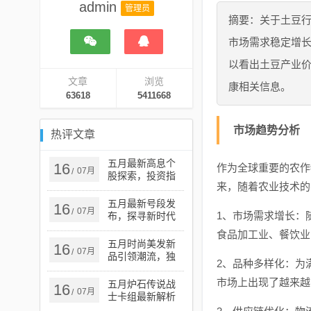
admin
管理员
摘要：关于土豆
市场需求稳定增
以看出土豆产业
文章
浏览
康相关信息。
63618
5411668
市场趋势分析
热评文章
五月最新高息个
16
作为全球重要的农作
07月
/
股探索，投资指
来，随着农业技术的
南与热门选择
五月最新号段发
16
07月
/
1、市场需求增长：
布，探寻新时代
的机遇与挑战
食品加工业、餐饮业
五月时尚美发新
16
07月
/
品引领潮流，独
2、品种多样化：为
特魅力展现秀发
风采
市场上出现了越来越
五月炉石传说战
16
07月
/
士卡组最新解析
与攻略