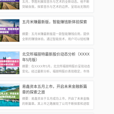
五月，李胜利展现音乐与艺术的全新动态。他不断
突破自我，探索音乐与艺术的边界，呈现出无限的
可能性。通过音乐创作与艺术表达，李胜利展现出
深厚的艺术才华和独特的审美视角，为观众带来全
五月米赚最新版，智能赚钱新体验探索
新的视听盛宴。他的新动态充满创意与激情，...
摘要：五月米赚最新版是一款智能赚钱应用，提供
全新的赚钱体验。通过智能技术，用户可以轻松赚
取收益。该应用无关游戏或任何健康相关信息，是
一个合法、安全的赚钱平台。用户可以通过探索智
北交所福丽特最新股价动态分析（XXXX
能赚钱新体验，享受赚钱的乐趣。随着科技的...
年5月版）
摘要：在XXXX年5月，北交所福丽特股价呈现动态
变化。经过最新分析，福丽特股价表现稳定，市场
走势良好。投资者对该公司的前景持乐观态度。本
文提供了关于北交所福丽特最新股价的详细信息，
易鑫资本五月上市，开启未来金融新篇
并进行了动态分析，以帮助投资者做出明...
章的探索之旅
摘要：易鑫资本于五月成功上市，开启了未来金融
的新篇章。其上市之路展现了公司不断探索和进取
的精神，标志着易鑫资本在金融行业取得了重要的