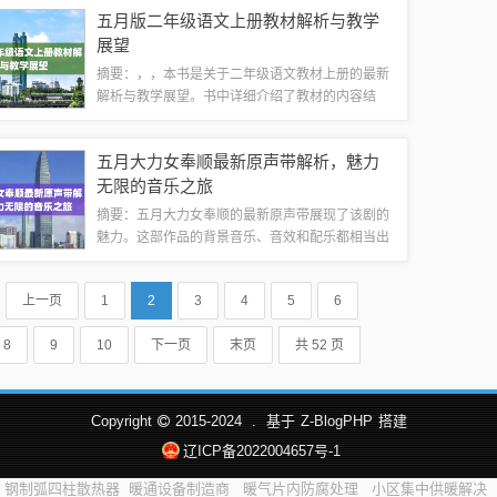
里程碑。易鑫资本将继续致力于金融创新和科技发
五月版二年级语文上册教材解析与教学
展，为投资者和合作伙伴提供更广阔的发展空...
展望
摘要：，，本书是关于二年级语文教材上册的最新
解析与教学展望。书中详细介绍了教材的内容结
构、知识点分布、教学方法和技巧等，旨在帮助教
师和学生更好地理解和掌握新教材。本书强调语文
五月大力女奉顺最新原声带解析，魅力
学习的基本素养和综合能力培养，注重启发学生...
无限的音乐之旅
摘要：五月大力女奉顺的最新原声带展现了该剧的
魅力。这部作品的背景音乐、音效和配乐都相当出
色，为观众带来了更加沉浸式的观剧体验。原声带
中的音乐与剧情紧密结合，展现了角色的情感和性
上一页
1
2
3
4
5
6
格，更加深了观众对剧情的理解。最新原声带...
8
9
10
下一页
末页
共 52 页
Copyright
2015-2024
.
基于
Z-BlogPHP
搭建
辽ICP备2022004657号-1
钢制弧四柱散热器
暖通设备制造商
暖气片内防腐处理
小区集中供暖解决