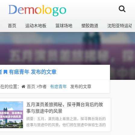
首页
运动木地板
篮球场地
塑胶跑道
沈阳亚特运动
者
有痣青年
发布的文章
现在的位置：
首页
作者
有痣青年
发布的文章
五月演员差旅揭秘，探寻舞台背后的故
事与旅途中的风景
摘要：五月，演员踏上差旅之旅，探寻舞台背后的
故事与旅途中的风景。他们将在旅途中体验生活的
多样性，感受不同地域的文化魅力，展示艺术的魅