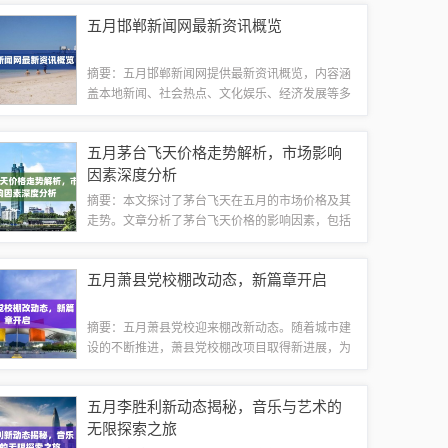
力。这次差旅将是一次难忘的经历，让演员们更好
五月邯郸新闻网最新资讯概览
地融入角色，为观众呈现更出色的表演。启程...
摘要：五月邯郸新闻网提供最新资讯概览，内容涵
盖本地新闻、社会热点、文化娱乐、经济发展等多
个方面。资讯报道及时准确，传递正能量，弘扬主
旋律，无涉及游戏或健康的相关信息或词汇。城市
五月茅台飞天价格走势解析，市场影响
发展的稳健步伐邯郸新闻网报道，五月城市基...
因素深度分析
摘要：本文探讨了茅台飞天在五月的市场价格及其
走势。文章分析了茅台飞天价格的影响因素，包括
市场供需状况、经济形势、消费者心理等。通过深
入了解这些因素，文章旨在为读者提供一个关于茅
五月萧县党校棚改动态，新篇章开启
台飞天在五月的价格概览，以及预测未来可能...
摘要：五月萧县党校迎来棚改新动态。随着城市建
设的不断推进，萧县党校棚改项目取得新进展，为
改善当地居民生活条件注入新动力。五月的新篇
章，标志着萧县党校棚改工作进入新的发展阶段，
五月李胜利新动态揭秘，音乐与艺术的
为城市更新和民生改善带来积极的影响。随着春...
无限探索之旅